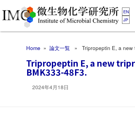
EN
JP
Home
»
論文一覧
» Tripropeptin E, a new t
Tripropeptin E, a new trip
BMK333-48F3.
2024年4月18日