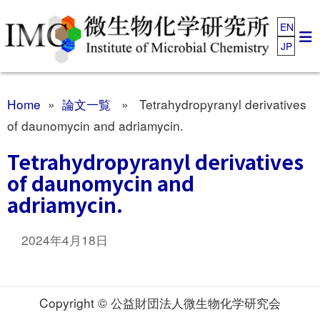
EN
JP
Home
»
論文一覧
» Tetrahydropyranyl derivatives
of daunomycin and adriamycin.
Tetrahydropyranyl derivatives
of daunomycin and
adriamycin.
2024年4月18日
Copyright © 公益財団法人微生物化学研究会