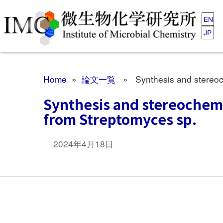
EN
JP
Home
»
論文一覧
» Synthesis and stereochem
Synthesis and stereochemis
from Streptomyces sp.
2024年4月18日