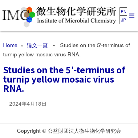
EN
JP
Home
»
論文一覧
» Studies on the 5′-terminus of
turnip yellow mosaic virus RNA.
Studies on the 5′-terminus of
turnip yellow mosaic virus
RNA.
2024年4月18日
Copyright © 公益財団法人微生物化学研究会