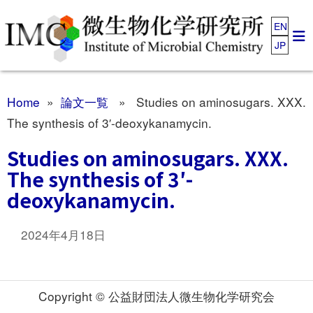
EN
JP
Home
»
論文一覧
» Studies on aminosugars. XXX.
The synthesis of 3′-deoxykanamycin.
Studies on aminosugars. XXX.
The synthesis of 3′-
deoxykanamycin.
2024年4月18日
Copyright © 公益財団法人微生物化学研究会