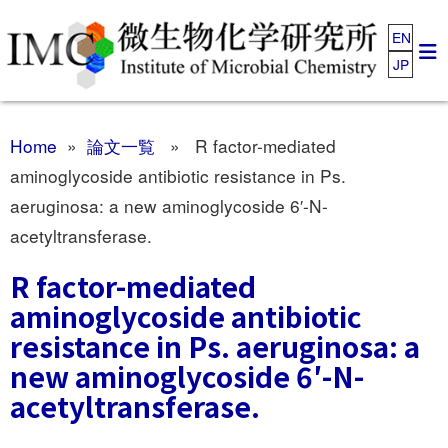
EN
JP
Home
»
論文一覧
» R factor-mediated
aminoglycoside antibiotic resistance in Ps.
aeruginosa: a new aminoglycoside 6′-N-
acetyltransferase.
R factor-mediated
aminoglycoside antibiotic
resistance in Ps. aeruginosa: a
new aminoglycoside 6′-N-
acetyltransferase.