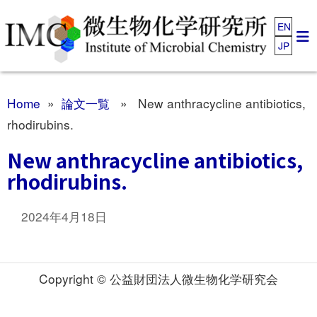
EN
JP
Home
»
論文一覧
» New anthracycline antibiotics,
rhodirubins.
New anthracycline antibiotics,
rhodirubins.
2024年4月18日
Copyright © 公益財団法人微生物化学研究会