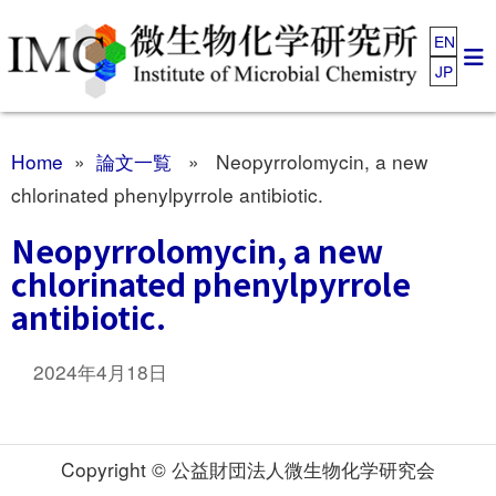
EN
JP
Home
»
論文一覧
» Neopyrrolomycin, a new
chlorinated phenylpyrrole antibiotic.
Neopyrrolomycin, a new
chlorinated phenylpyrrole
antibiotic.
2024年4月18日
Copyright © 公益財団法人微生物化学研究会