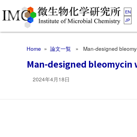
EN
JP
Home
»
論文一覧
» Man-designed bleomycin 
Man-designed bleomycin wi
2024年4月18日