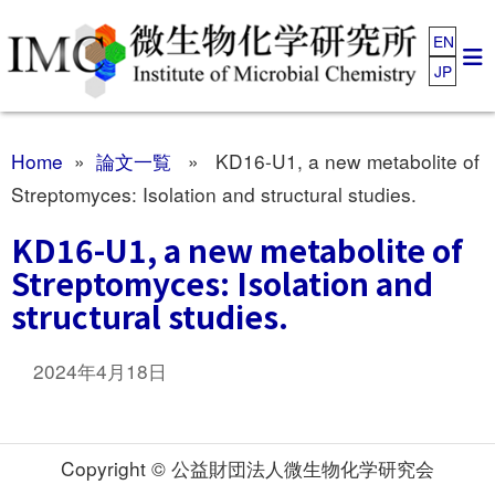
EN
JP
Home
»
論文一覧
» KD16-U1, a new metabolite of
Streptomyces: Isolation and structural studies.
KD16-U1, a new metabolite of
Streptomyces: Isolation and
structural studies.
2024年4月18日
Copyright © 公益財団法人微生物化学研究会