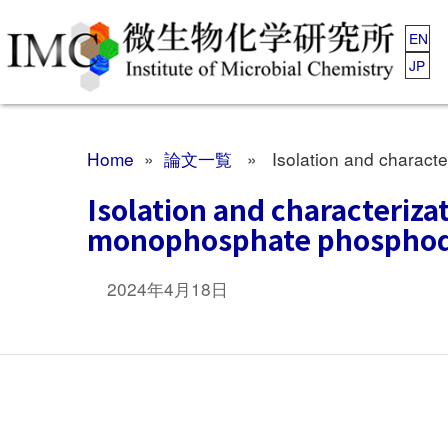
EN
JP
Home
»
論文一覧
» Isolation and characteri
Isolation and characterizat
monophosphate phosphodi
2024年4月18日