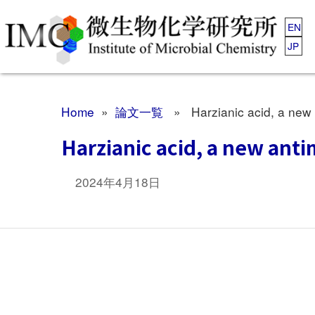
EN
JP
Home
»
論文一覧
» Harzianic acid, a new an
Harzianic acid, a new anti
2024年4月18日