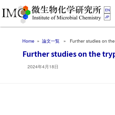
EN
JP
Home
»
論文一覧
» Further studies on the t
Further studies on the try
2024年4月18日