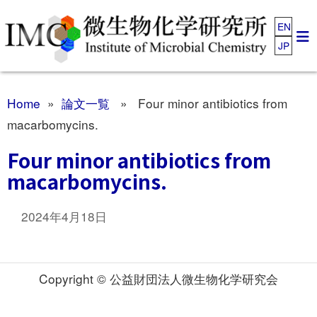
EN
JP
Home
»
論文一覧
» Four minor antibiotics from
macarbomycins.
Four minor antibiotics from
macarbomycins.
2024年4月18日
Copyright © 公益財団法人微生物化学研究会