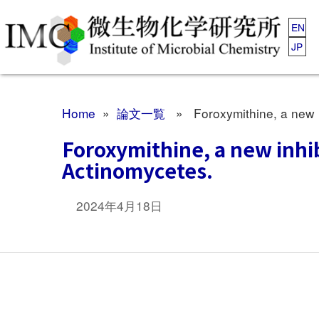
EN
JP
Home
»
論文一覧
» Foroxymithine, a new in
Foroxymithine, a new inhi
Actinomycetes.
2024年4月18日