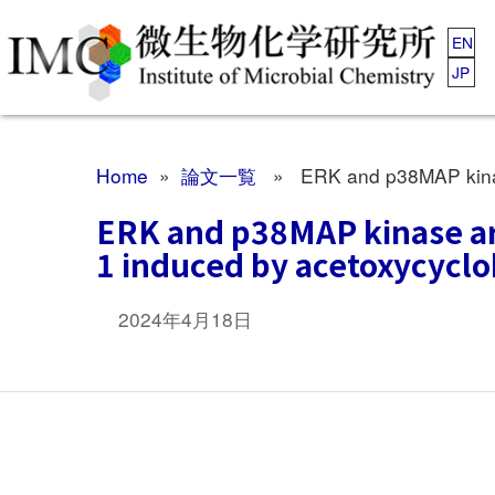
EN
JP
Home
»
論文一覧
» ERK and p38MAP kinase a
ERK and p38MAP kinase are
1 induced by acetoxycycl
2024年4月18日