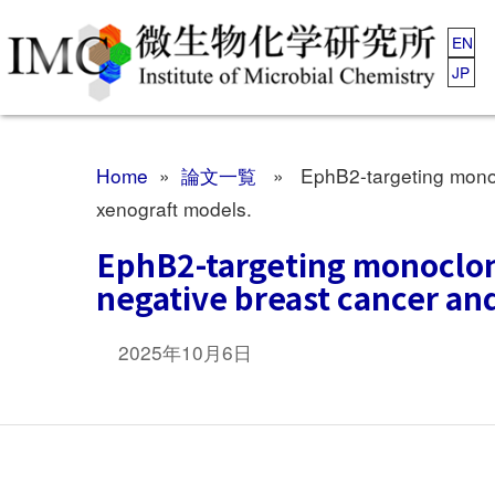
EN
JP
Home
»
論文一覧
» EphB2-targeting monoclon
xenograft models.
EphB2-targeting monoclonal
negative breast cancer an
2025年10月6日