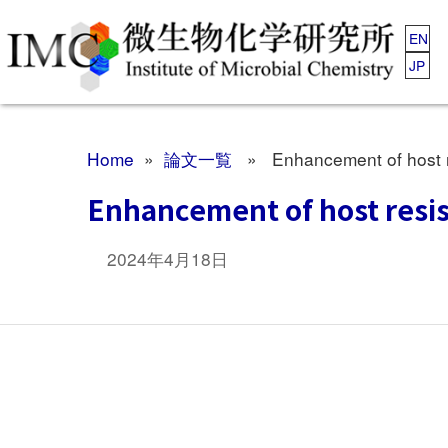
EN
JP
Home
»
論文一覧
» Enhancement of host resi
Enhancement of host resist
2024年4月18日