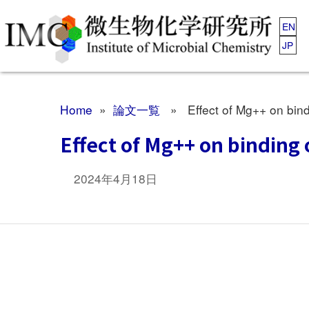
EN
JP
Home
»
論文一覧
» Effect of Mg++ on bindin
Effect of Mg++ on binding 
2024年4月18日