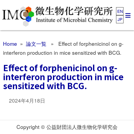
EN
JP
Home
»
論文一覧
» Effect of forphenicinol on g-
interferon production in mice sensitized with BCG.
Effect of forphenicinol on g-
interferon production in mice
sensitized with BCG.
2024年4月18日
Copyright © 公益財団法人微生物化学研究会