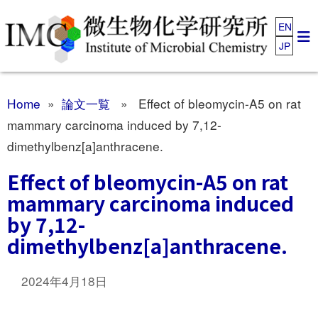
EN
JP
Home
»
論文一覧
» Effect of bleomycin-A5 on rat
mammary carcinoma induced by 7,12-
dimethylbenz[a]anthracene.
Effect of bleomycin-A5 on rat
mammary carcinoma induced
by 7,12-
dimethylbenz[a]anthracene.
2024年4月18日