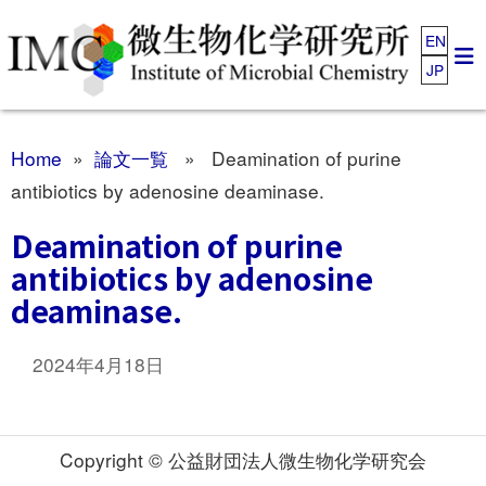
EN
JP
Home
»
論文一覧
» Deamination of purine
antibiotics by adenosine deaminase.
Deamination of purine
antibiotics by adenosine
deaminase.
2024年4月18日
Copyright © 公益財団法人微生物化学研究会