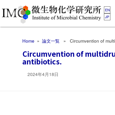
EN
JP
Home
»
論文一覧
» Circumvention of multidr
Circumvention of multidru
antibiotics.
2024年4月18日