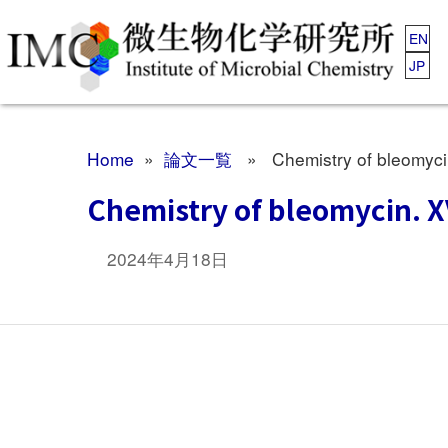
EN
JP
Home
»
論文一覧
» Chemistry of bleomycin
Chemistry of bleomycin. X
2024年4月18日