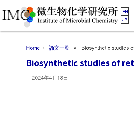
EN
JP
Home
»
論文一覧
» Biosynthetic studies of
Biosynthetic studies of re
2024年4月18日