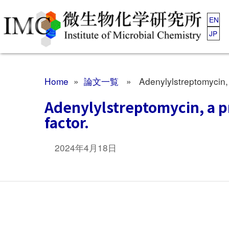
EN
JP
Home
»
論文一覧
» Adenylylstreptomycin, a 
Adenylylstreptomycin, a pr
factor.
2024年4月18日