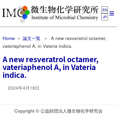
EN
JP
Home
»
論文一覧
» A new resveratrol octamer,
vateriaphenol A, in Vateria indica.
A new resveratrol octamer,
vateriaphenol A, in Vateria
indica.
2024年4月18日
Copyright © 公益財団法人微生物化学研究会