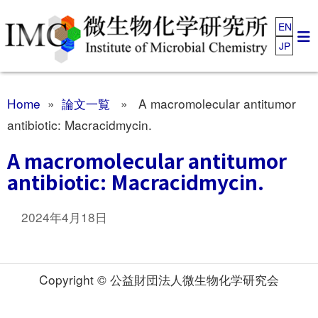
EN
JP
Home
»
論文一覧
» A macromolecular antitumor
antibiotic: Macracidmycin.
A macromolecular antitumor
antibiotic: Macracidmycin.
2024年4月18日
Copyright © 公益財団法人微生物化学研究会