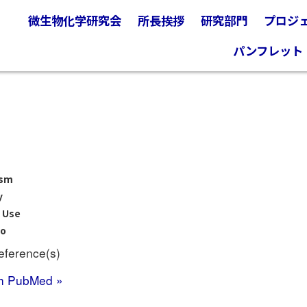
微生物化学研究会
所長挨拶
研究部門
プロジ
パンフレット
ism
y
l Use
No
eference(s)
h PubMed »