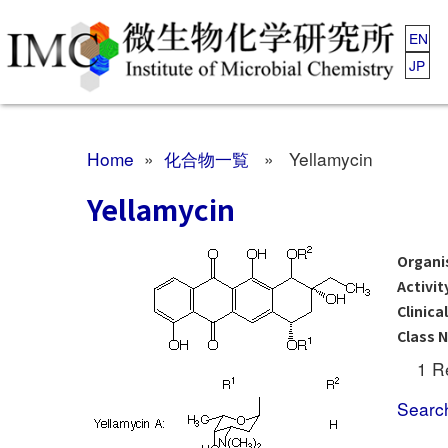
EN
JP
Home
»
化合物一覧
» Yellamycin
Yellamycin
Organ
Activit
Clinica
Class 
1 R
Searc