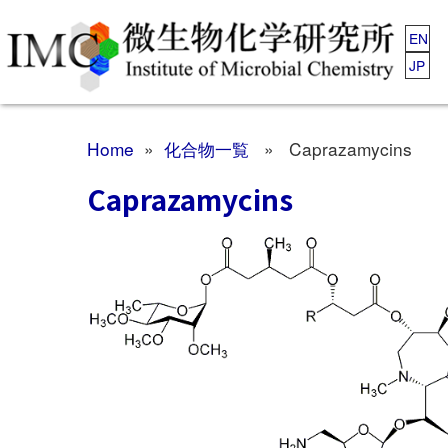
EN
JP
Home
»
化合物一覧
» Caprazamycins
Caprazamycins